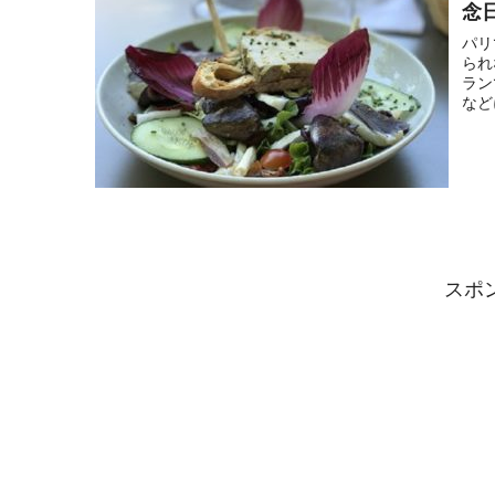
念
パリ
られ
ラン
など
スポ